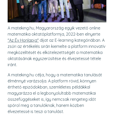
A mateking.hu, Magyarország egyik vezető online
matematika oktatóplatformja, 2022-ben elnyerte
"Az Év Honlapja"
díjat az E-learning kategóriában. A
zsűri az értékelés sirán kiemelte a platform innovatív
megközelítését és elkötelezettségét a matematika
oktatásának egyszerűsítése és élvezetessé tétele
iránt.​
A mateking.hu célja, hogy a matematika tanulását
élménnyé varázsolja. A platform rövid, könnyen
érthető epizódokban, szemléletes példákkal
magyarázza el a legbonyolultabb matematikai
összefüggéseket is, így nemcsak rengeteg időt
spórol meg a tanulóknak, hanem közben
élvezetessé is teszi a tanulást. ​