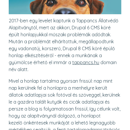
2017-ben egy levelet kaptunk a Tappancs Állatvédő
Alapítványtól, mert az akkori, Drupal 6 CMS köré
épült honlapjukkal műszaki problémák adódtak.
Miután a problémát elhárítottuk, megállapodtunk
egy vadonatúj, korszerű, Drupal 8 CMS köré épülő
honlap elkészítéséről - ennek a munkának a
gyümölcse érhető el immár a
tappancs.hu
domain
név alatt.
Mivel a honlap tartalma gyorsan frissül: nap mint
nap kerülnek fel a honlapra a menhelyre került
állatok adatlapjai sok fotóval és szöveggel, kerülnek
le a gazdira talált kutyák és cicák adatlapjai és
persze a blog is folyamatosan frissül, így célunk volt,
hogy az alapítványnál dolgozó, a honlapot
kezelő önkéntesek munkáját a lehető legnagyobb
mértékben segítsük, a fenti tartalomadminisztrációs