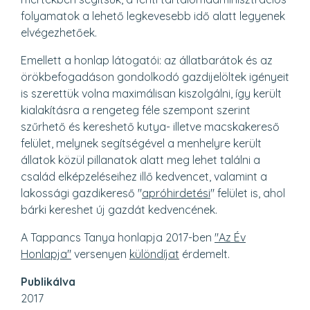
folyamatok a lehető legkevesebb idő alatt legyenek
elvégezhetőek.
Emellett a honlap látogatói: az állatbarátok és az
örökbefogadáson gondolkodó gazdijelöltek igényeit
is szerettük volna maximálisan kiszolgálni, így került
kialakításra a rengeteg féle szempont szerint
szűrhető és kereshető kutya- illetve macskakereső
felület, melynek segítségével a menhelyre került
állatok közül pillanatok alatt meg lehet találni a
család elképzeléseihez illő kedvencet, valamint a
lakossági gazdikereső "
apróhirdetési
" felület is, ahol
bárki kereshet új gazdát kedvencének.
A Tappancs Tanya honlapja 2017-ben
"Az Év
Honlapja"
versenyen
különdíjat
érdemelt.
Publikálva
2017